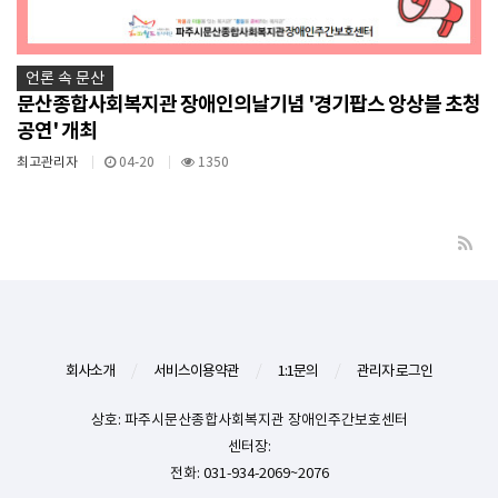
언론 속 문산
문산종합사회복지관 장애인의날기념 '경기팝스 앙상블 초청
공연' 개최
최고관리자
04-20
1350
회사소개
/
서비스이용약관
/
1:1문의
/
관리자 로그인
상호: 파주시문산종합사회복지관 장애인주간보호센터
센터장:
전화: 031-934-2069~2076