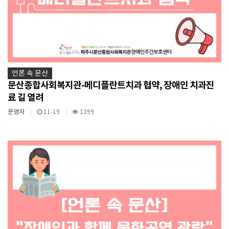
언론 속 문산
문산종합사회복지관-메디플란트치과 협약, 장애인 치과진
료 길 열려
운영자
11-19
1399