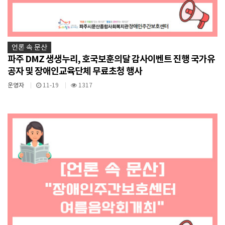
언론 속 문산
파주 DMZ 생생누리, 호국보훈의달 감사이벤트 진행 국가유
공자 및 장애인교육단체 무료초청 행사
운영자
11-19
1317