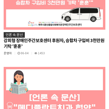
언론 속 문산
강희형 장애인주간보호센터 후원자, 승합차 구입비 3천만원
기탁 '훈훈'
운영자
06-04
1453